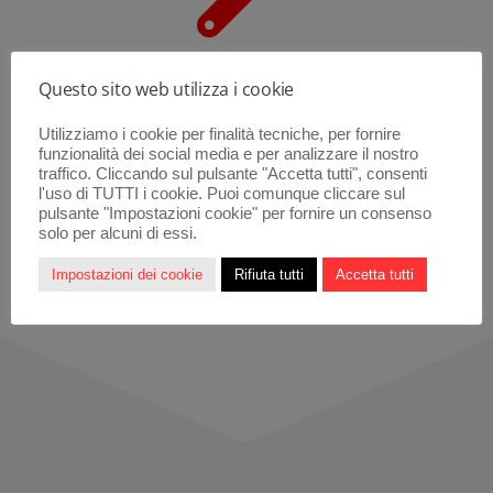
5. Fase Operativa
Questo sito web utilizza i cookie
Utilizziamo i cookie per finalità tecniche, per fornire
funzionalità dei social media e per analizzare il nostro
Il consulente si occuperà al posto vostro della trattativa
traffico. Cliccando sul pulsante "Accetta tutti", consenti
commerciale e gestirà i rapporti con i fornitori fino alla
l'uso di TUTTI i cookie. Puoi comunque cliccare sul
pulsante "Impostazioni cookie" per fornire un consenso
fase della contrattualizzazione
solo per alcuni di essi.
Impostazioni dei cookie
Rifiuta tutti
Accetta tutti
STEP SUCCESSIVO